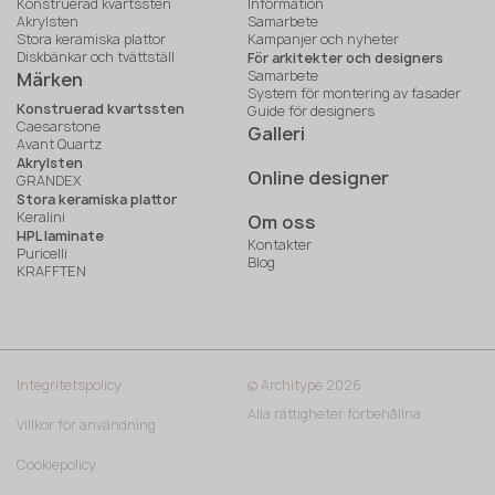
Konstruerad kvartssten
Information
Akrylsten
Samarbete
Stora keramiska plattor
Kampanjer och nyheter
Diskbänkar och tvättställ
För arkitekter och designers
Samarbete
Märken
System för montering av fasader
Konstruerad kvartssten
Guide för designers
Caesarstone
Galleri
Avant Quartz
Akrylsten
Online designer
GRANDEX
Stora keramiska plattor
Keralini
Om oss
HPL laminate
Kontakter
Puricelli
Blog
KRAFFTEN
Integritetspolicy
© Architype 2026.
Alla rättigheter förbehållna
Villkor för användning
Cookiepolicy