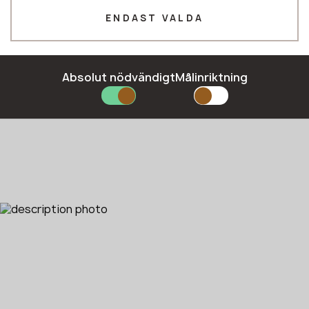
ENDAST VALDA
E-mail*
Absolut nödvändigt
Målinriktning
SKICKA IN DIN ANSÖKAN
Integritetspolicy