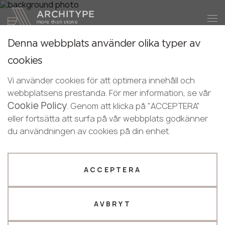
+48 22 602 20 22
Bli en partner
Denna webbplats använder olika typer av
Bli en partner
Tack!
cookies
Swedish
Våra chefer kommer att kontakta dig
Skicka in dina uppgifter eller ring oss
Vi använder cookies för att optimera innehåll och
English
inom kort
webbplatsens prestanda. För mer information, se vår
+48 22 602 20 22
Swedish
Cookie Policy
. Genom att klicka på "ACCEPTERA"
eller fortsätta att surfa på vår webbplats godkänner
Din företagsprofil
du användningen av cookies på din enhet.
Tillvärkare
Designer
Namn *
ACCEPTERA
AVBRYT
Phone *